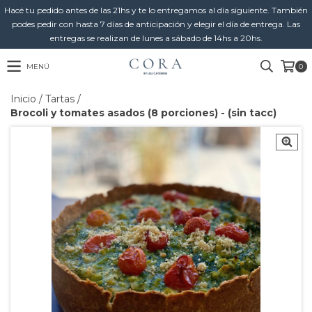
Hacé tu pedido antes de las 21hs y te lo entregamos al día siguiente. También
podes pedir con hasta 7 días de anticipación y elegir el día de entrega. Las
entregas se realizan de lunes a sábado de 14hs a 20hs.
MENÚ
0
Inicio
/
Tartas
/
Brocoli y tomates asados (8 porciones) - (sin tacc)