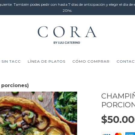
guiente. También podes pedir con hasta 7 días de anticipación y elegir el día de
20hs.
SIN TACC
LÍNEA DE PLATOS
CÓMO COMPRAR
CONTAC
 porciones)
CHAMPIÑ
PORCION
$50.00