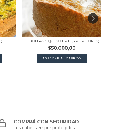
S)
CEBOLLAS Y QUESO BRIE (8 PORCIONES)
ZAPALLITOS
$50.000,00
AGREGAR AL CARRITO
A
COMPRÁ CON SEGURIDAD
Tus datos siempre protegidos