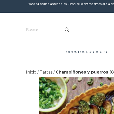
Hacé tu pedido antes de las 21hs y te lo entregamos al día si
TODOS LOS PRODUCTOS
Inicio
Tartas
Champiñones y puerros (8
/
/