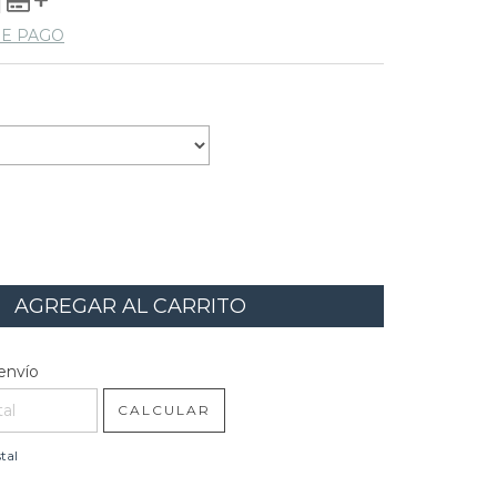
DE PAGO
:
l CP:
CAMBIAR CP
envío
CALCULAR
tal