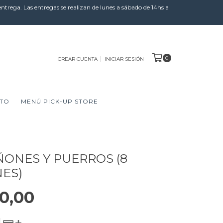
 entrega. Las entregas se realizan de lunes a sábado de 14hs a
0
CREAR CUENTA
INICIAR SESIÓN
TO
MENÚ PICK-UP STORE
ONES Y PUERROS (8
ES)
0,00