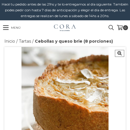
Hacé tu pedido antes de las 21hs y te lo entregamos al día siguiente. También
podes pedir con hasta 7 días de anticipación y elegir el día de entrega. Las
entregas se realizan de lunes a sábado de 14hs a 20hs.
MENÚ
0
Inicio
/
Tartas
/
Cebollas y queso brie (8 porciones)