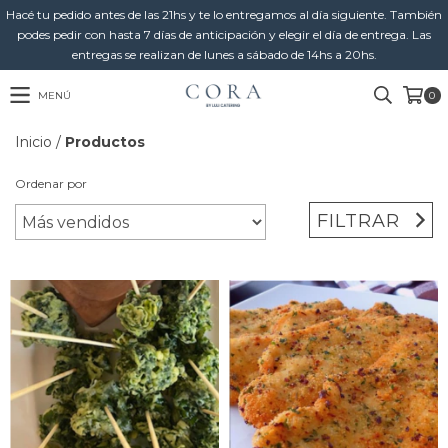
Hacé tu pedido antes de las 21hs y te lo entregamos al día siguiente. También
podes pedir con hasta 7 días de anticipación y elegir el día de entrega. Las
entregas se realizan de lunes a sábado de 14hs a 20hs.
MENÚ
0
Inicio
/
Productos
Ordenar por
FILTRAR