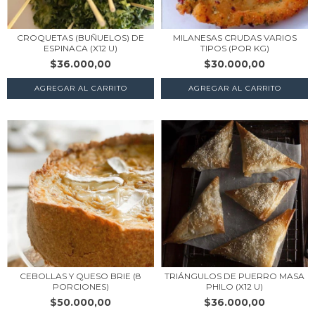
CROQUETAS (BUÑUELOS) DE
MILANESAS CRUDAS VARIOS
ESPINACA (X12 U)
TIPOS (POR KG)
$36.000,00
$30.000,00
AGREGAR AL CARRITO
AGREGAR AL CARRITO
CEBOLLAS Y QUESO BRIE (8
TRIÁNGULOS DE PUERRO MASA
PORCIONES)
PHILO (X12 U)
$50.000,00
$36.000,00